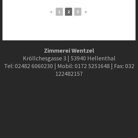
◄
1
2
3
►
Zimmerei Wentzel
Kröllchesgasse 3 | 53940 Hellenthal
Tel: 02482 6060230 | Mobil: 0172 5251648 | Fax: 032
122482157